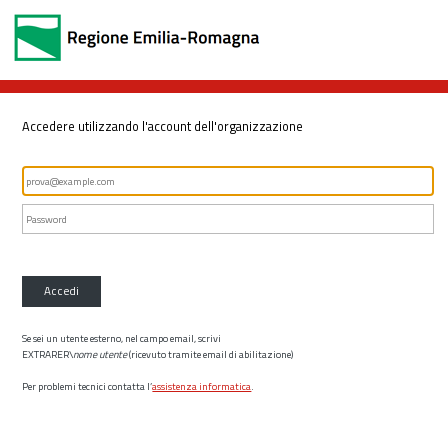
Accedere utilizzando l'account dell'organizzazione
Accedi
Se sei un utente esterno, nel campo email, scrivi
EXTRARER\
nome utente
(ricevuto tramite email di abilitazione)
Per problemi tecnici contatta l’
assistenza informatica
.