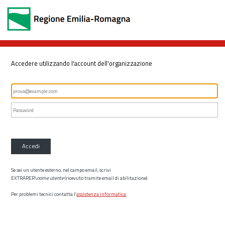
Accedere utilizzando l'account dell'organizzazione
Accedi
Se sei un utente esterno, nel campo email, scrivi
EXTRARER\
nome utente
(ricevuto tramite email di abilitazione)
Per problemi tecnici contatta l’
assistenza informatica
.