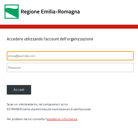
Accedere utilizzando l'account dell'organizzazione
Accedi
Se sei un utente esterno, nel campo email, scrivi
EXTRARER\
nome utente
(ricevuto tramite email di abilitazione)
Per problemi tecnici contatta l’
assistenza informatica
.