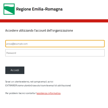
Accedere utilizzando l'account dell'organizzazione
Accedi
Se sei un utente esterno, nel campo email, scrivi
EXTRARER\
nome utente
(ricevuto tramite email di abilitazione)
Per problemi tecnici contatta l’
assistenza informatica
.