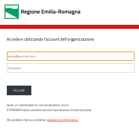
Accedere utilizzando l'account dell'organizzazione
Accedi
Se sei un utente esterno, nel campo email, scrivi
EXTRARER\
nome utente
(ricevuto tramite email di abilitazione)
Per problemi tecnici contatta l’
assistenza informatica
.