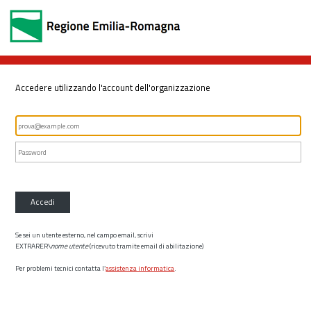
Accedere utilizzando l'account dell'organizzazione
Accedi
Se sei un utente esterno, nel campo email, scrivi
EXTRARER\
nome utente
(ricevuto tramite email di abilitazione)
Per problemi tecnici contatta l’
assistenza informatica
.