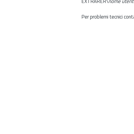
EXTRARER\
nome utent
Per problemi tecnici cont