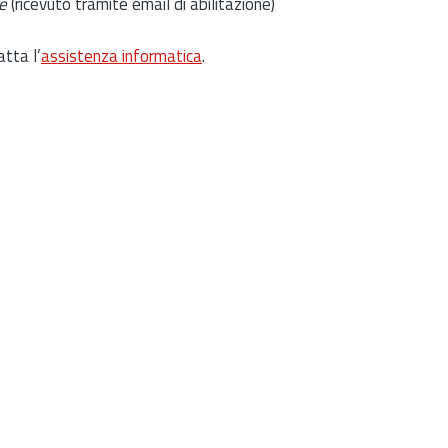
e
(ricevuto tramite email di abilitazione)
atta l’
assistenza informatica
.