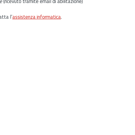
e
(ricevuto tramite email di abilitazione)
atta l’
assistenza informatica
.