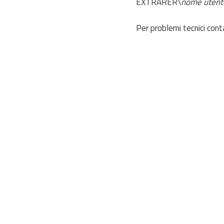
EXTRARER\
nome utent
Per problemi tecnici cont