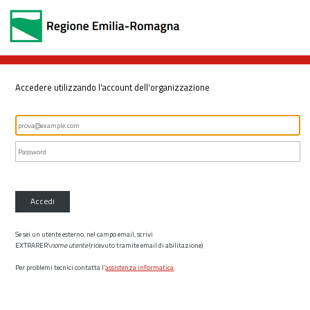
Accedere utilizzando l'account dell'organizzazione
Accedi
Se sei un utente esterno, nel campo email, scrivi
EXTRARER\
nome utente
(ricevuto tramite email di abilitazione)
Per problemi tecnici contatta l’
assistenza informatica
.