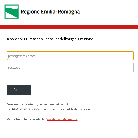
Accedere utilizzando l'account dell'organizzazione
Accedi
Se sei un utente esterno, nel campo email, scrivi
EXTRARER\
nome utente
(ricevuto tramite email di abilitazione)
Per problemi tecnici contatta l’
assistenza informatica
.