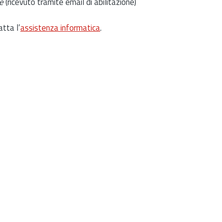
e
(ricevuto tramite email di abilitazione)
atta l’
assistenza informatica
.