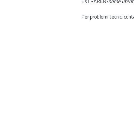
EXTRARER\
nome utent
Per problemi tecnici cont