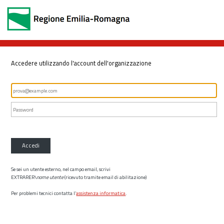
Accedere utilizzando l'account dell'organizzazione
Accedi
Se sei un utente esterno, nel campo email, scrivi
EXTRARER\
nome utente
(ricevuto tramite email di abilitazione)
Per problemi tecnici contatta l’
assistenza informatica
.