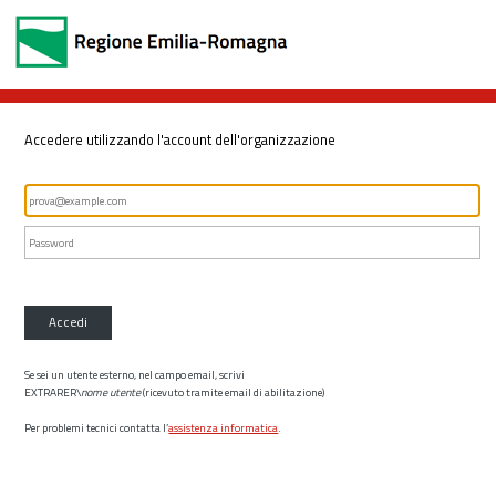
Accedere utilizzando l'account dell'organizzazione
Accedi
Se sei un utente esterno, nel campo email, scrivi
EXTRARER\
nome utente
(ricevuto tramite email di abilitazione)
Per problemi tecnici contatta l’
assistenza informatica
.