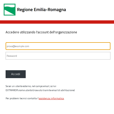
Accedere utilizzando l'account dell'organizzazione
Accedi
Se sei un utente esterno, nel campo email, scrivi
EXTRARER\
nome utente
(ricevuto tramite email di abilitazione)
Per problemi tecnici contatta l’
assistenza informatica
.