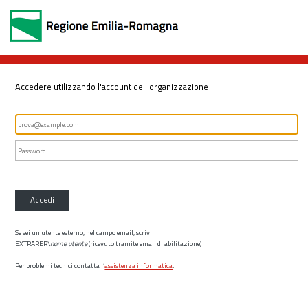
Accedere utilizzando l'account dell'organizzazione
Accedi
Se sei un utente esterno, nel campo email, scrivi
EXTRARER\
nome utente
(ricevuto tramite email di abilitazione)
Per problemi tecnici contatta l’
assistenza informatica
.