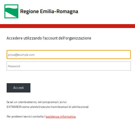
Accedere utilizzando l'account dell'organizzazione
Accedi
Se sei un utente esterno, nel campo email, scrivi
EXTRARER\
nome utente
(ricevuto tramite email di abilitazione)
Per problemi tecnici contatta l’
assistenza informatica
.