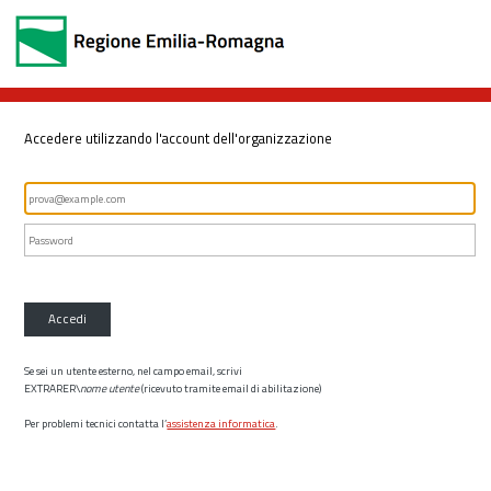
Accedere utilizzando l'account dell'organizzazione
Accedi
Se sei un utente esterno, nel campo email, scrivi
EXTRARER\
nome utente
(ricevuto tramite email di abilitazione)
Per problemi tecnici contatta l’
assistenza informatica
.