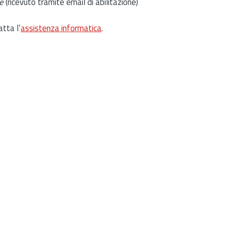
e
(ricevuto tramite email di abilitazione)
atta l’
assistenza informatica
.