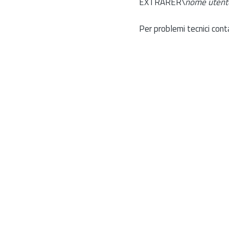
EXTRARER\
nome utent
Per problemi tecnici cont