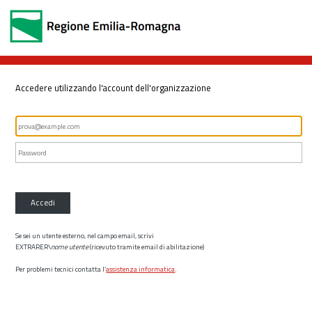
Accedere utilizzando l'account dell'organizzazione
Accedi
Se sei un utente esterno, nel campo email, scrivi
EXTRARER\
nome utente
(ricevuto tramite email di abilitazione)
Per problemi tecnici contatta l’
assistenza informatica
.