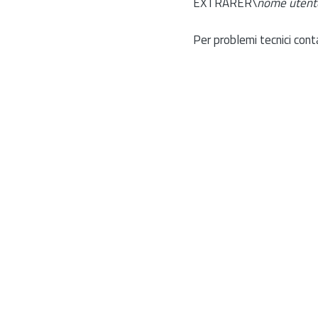
EXTRARER\
nome utent
Per problemi tecnici cont