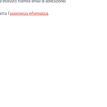
e
(ricevuto tramite email di abilitazione)
atta l’
assistenza informatica
.