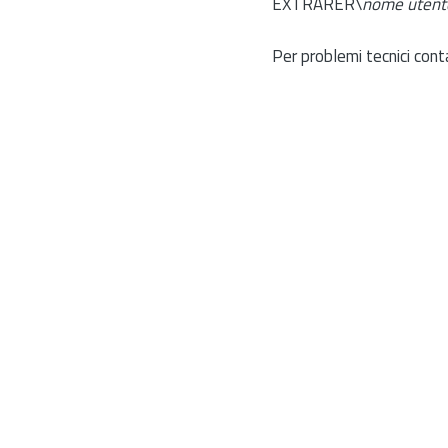
EXTRARER\
nome utent
Per problemi tecnici cont