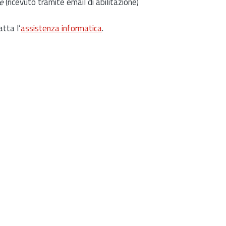
e
(ricevuto tramite email di abilitazione)
atta l’
assistenza informatica
.