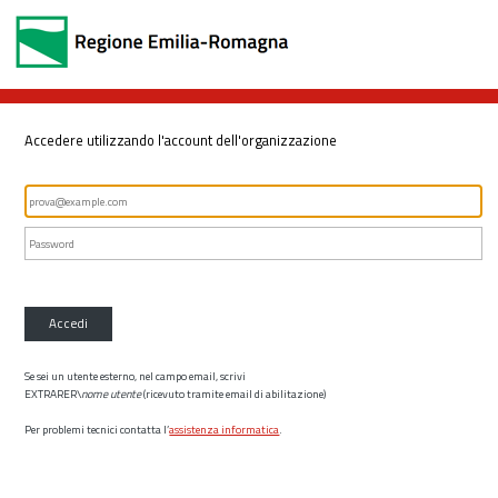
Accedere utilizzando l'account dell'organizzazione
Accedi
Se sei un utente esterno, nel campo email, scrivi
EXTRARER\
nome utente
(ricevuto tramite email di abilitazione)
Per problemi tecnici contatta l’
assistenza informatica
.