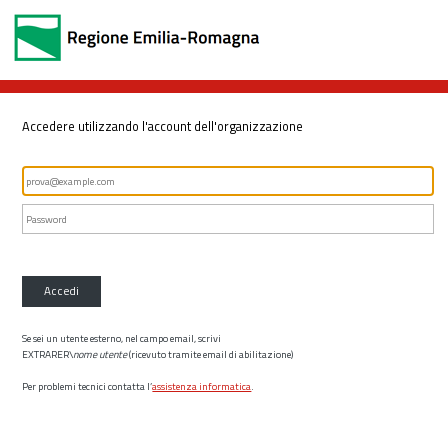
Accedere utilizzando l'account dell'organizzazione
Accedi
Se sei un utente esterno, nel campo email, scrivi
EXTRARER\
nome utente
(ricevuto tramite email di abilitazione)
Per problemi tecnici contatta l’
assistenza informatica
.