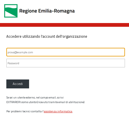
Accedere utilizzando l'account dell'organizzazione
Accedi
Se sei un utente esterno, nel campo email, scrivi
EXTRARER\
nome utente
(ricevuto tramite email di abilitazione)
Per problemi tecnici contatta l’
assistenza informatica
.