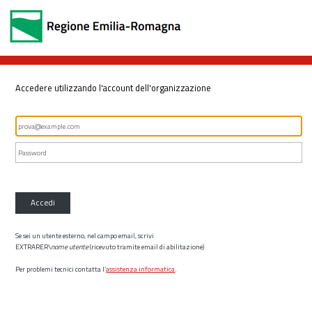
Accedere utilizzando l'account dell'organizzazione
Accedi
Se sei un utente esterno, nel campo email, scrivi
EXTRARER\
nome utente
(ricevuto tramite email di abilitazione)
Per problemi tecnici contatta l’
assistenza informatica
.