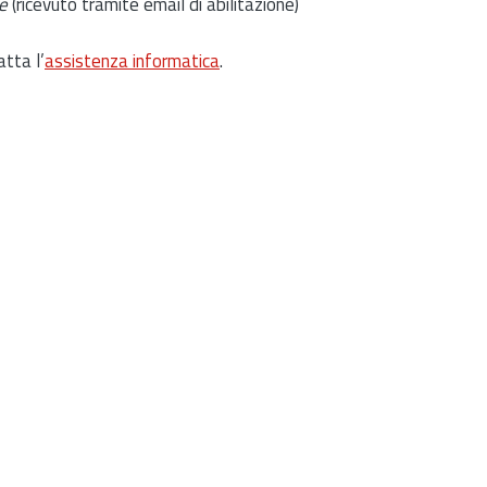
e
(ricevuto tramite email di abilitazione)
atta l’
assistenza informatica
.