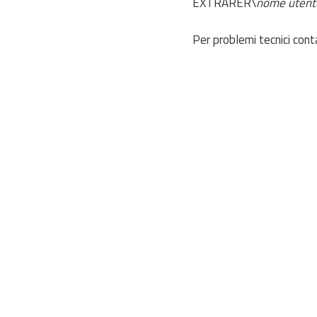
EXTRARER\
nome utent
Per problemi tecnici cont