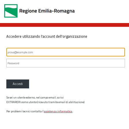
Accedere utilizzando l'account dell'organizzazione
Accedi
Se sei un utente esterno, nel campo email, scrivi
EXTRARER\
nome utente
(ricevuto tramite email di abilitazione)
Per problemi tecnici contatta l’
assistenza informatica
.