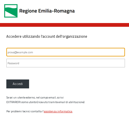
Accedere utilizzando l'account dell'organizzazione
Accedi
Se sei un utente esterno, nel campo email, scrivi
EXTRARER\
nome utente
(ricevuto tramite email di abilitazione)
Per problemi tecnici contatta l’
assistenza informatica
.