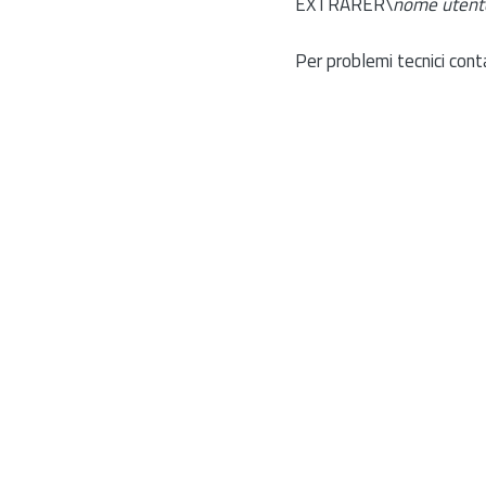
EXTRARER\
nome utent
Per problemi tecnici cont