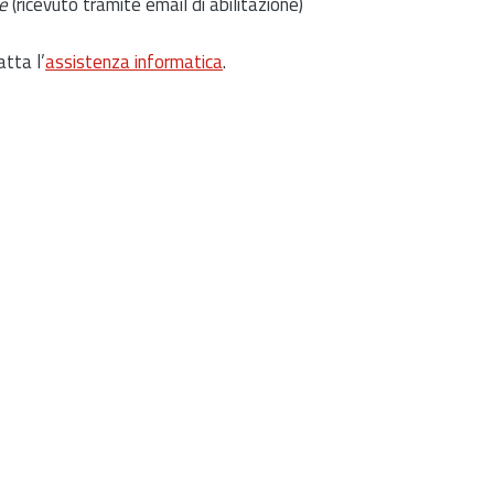
e
(ricevuto tramite email di abilitazione)
atta l’
assistenza informatica
.