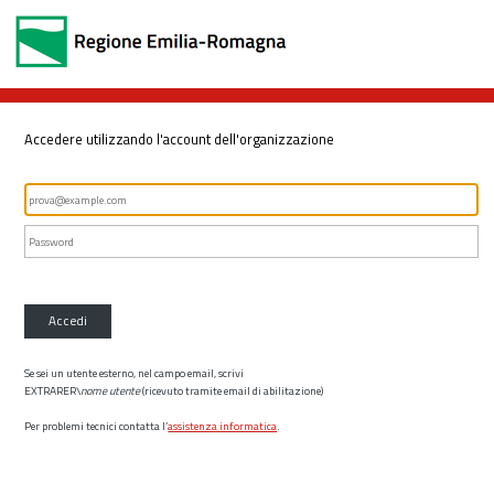
Accedere utilizzando l'account dell'organizzazione
Accedi
Se sei un utente esterno, nel campo email, scrivi
EXTRARER\
nome utente
(ricevuto tramite email di abilitazione)
Per problemi tecnici contatta l’
assistenza informatica
.