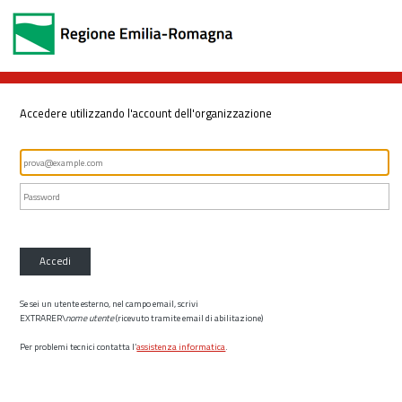
Accedere utilizzando l'account dell'organizzazione
Accedi
Se sei un utente esterno, nel campo email, scrivi
EXTRARER\
nome utente
(ricevuto tramite email di abilitazione)
Per problemi tecnici contatta l’
assistenza informatica
.