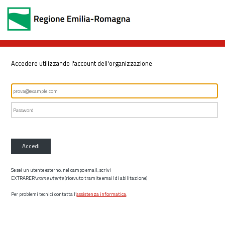
Accedere utilizzando l'account dell'organizzazione
Accedi
Se sei un utente esterno, nel campo email, scrivi
EXTRARER\
nome utente
(ricevuto tramite email di abilitazione)
Per problemi tecnici contatta l’
assistenza informatica
.