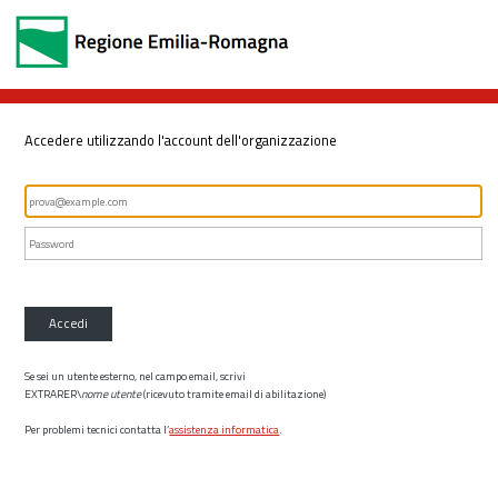
Accedere utilizzando l'account dell'organizzazione
Accedi
Se sei un utente esterno, nel campo email, scrivi
EXTRARER\
nome utente
(ricevuto tramite email di abilitazione)
Per problemi tecnici contatta l’
assistenza informatica
.