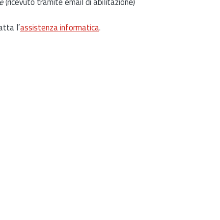
e
(ricevuto tramite email di abilitazione)
atta l’
assistenza informatica
.