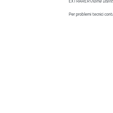
EXTRARER\
nome utent
Per problemi tecnici cont