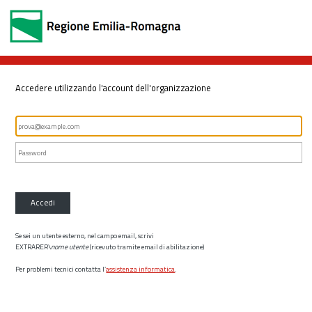
Accedere utilizzando l'account dell'organizzazione
Accedi
Se sei un utente esterno, nel campo email, scrivi
EXTRARER\
nome utente
(ricevuto tramite email di abilitazione)
Per problemi tecnici contatta l’
assistenza informatica
.