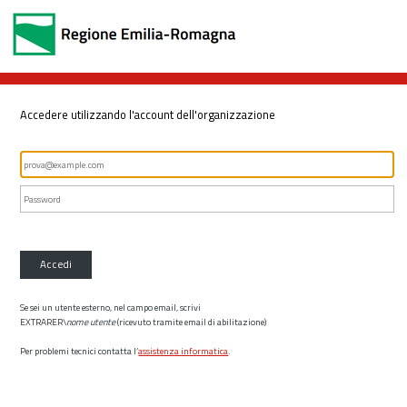
Accedere utilizzando l'account dell'organizzazione
Accedi
Se sei un utente esterno, nel campo email, scrivi
EXTRARER\
nome utente
(ricevuto tramite email di abilitazione)
Per problemi tecnici contatta l’
assistenza informatica
.