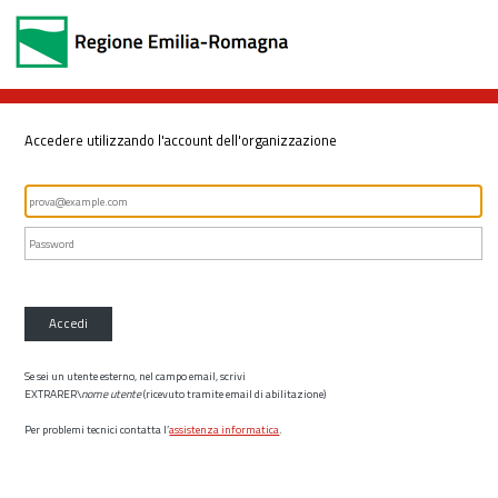
Accedere utilizzando l'account dell'organizzazione
Accedi
Se sei un utente esterno, nel campo email, scrivi
EXTRARER\
nome utente
(ricevuto tramite email di abilitazione)
Per problemi tecnici contatta l’
assistenza informatica
.