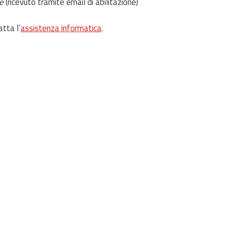
e
(ricevuto tramite email di abilitazione)
atta l’
assistenza informatica
.