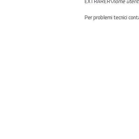
EXTRARER\
nome utent
Per problemi tecnici cont