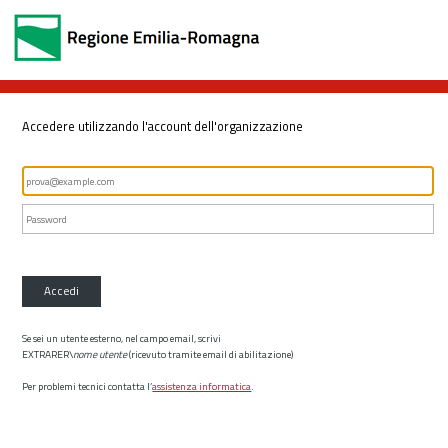
Accedere utilizzando l'account dell'organizzazione
Accedi
Se sei un utente esterno, nel campo email, scrivi
EXTRARER\
nome utente
(ricevuto tramite email di abilitazione)
Per problemi tecnici contatta l’
assistenza informatica
.