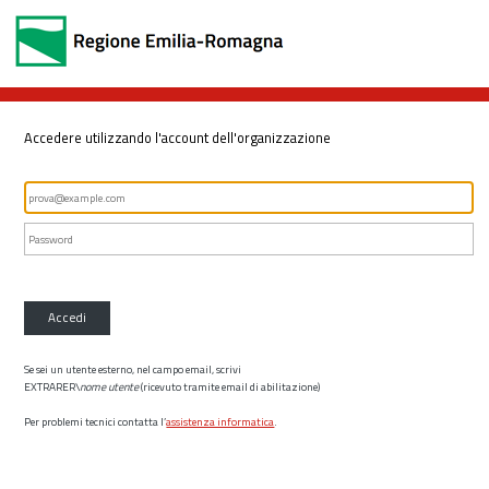
Accedere utilizzando l'account dell'organizzazione
Accedi
Se sei un utente esterno, nel campo email, scrivi
EXTRARER\
nome utente
(ricevuto tramite email di abilitazione)
Per problemi tecnici contatta l’
assistenza informatica
.