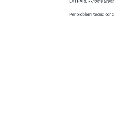
EXTRARER\
nome utent
Per problemi tecnici cont