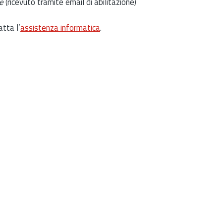
e
(ricevuto tramite email di abilitazione)
atta l’
assistenza informatica
.