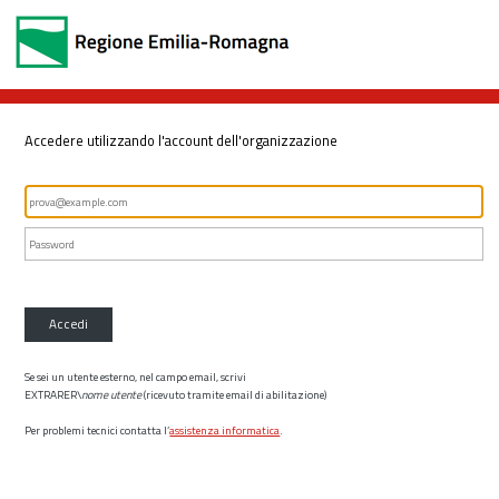
Accedere utilizzando l'account dell'organizzazione
Accedi
Se sei un utente esterno, nel campo email, scrivi
EXTRARER\
nome utente
(ricevuto tramite email di abilitazione)
Per problemi tecnici contatta l’
assistenza informatica
.