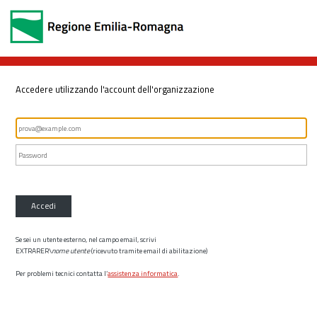
Accedere utilizzando l'account dell'organizzazione
Accedi
Se sei un utente esterno, nel campo email, scrivi
EXTRARER\
nome utente
(ricevuto tramite email di abilitazione)
Per problemi tecnici contatta l’
assistenza informatica
.