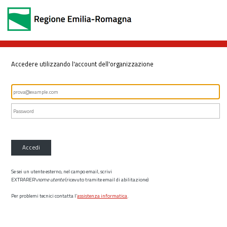
Accedere utilizzando l'account dell'organizzazione
Accedi
Se sei un utente esterno, nel campo email, scrivi
EXTRARER\
nome utente
(ricevuto tramite email di abilitazione)
Per problemi tecnici contatta l’
assistenza informatica
.