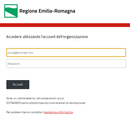
Accedere utilizzando l'account dell'organizzazione
Accedi
Se sei un utente esterno, nel campo email, scrivi
EXTRARER\
nome utente
(ricevuto tramite email di abilitazione)
Per problemi tecnici contatta l’
assistenza informatica
.