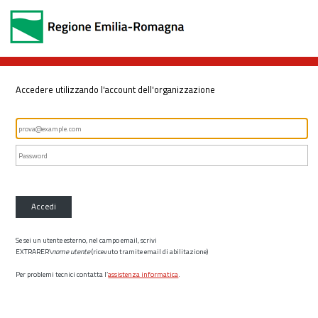
Accedere utilizzando l'account dell'organizzazione
Accedi
Se sei un utente esterno, nel campo email, scrivi
EXTRARER\
nome utente
(ricevuto tramite email di abilitazione)
Per problemi tecnici contatta l’
assistenza informatica
.