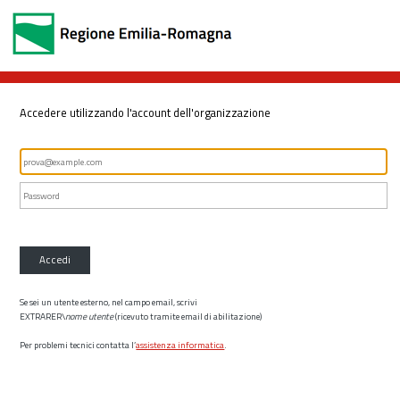
Accedere utilizzando l'account dell'organizzazione
Accedi
Se sei un utente esterno, nel campo email, scrivi
EXTRARER\
nome utente
(ricevuto tramite email di abilitazione)
Per problemi tecnici contatta l’
assistenza informatica
.