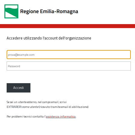
Accedere utilizzando l'account dell'organizzazione
Accedi
Se sei un utente esterno, nel campo email, scrivi
EXTRARER\
nome utente
(ricevuto tramite email di abilitazione)
Per problemi tecnici contatta l’
assistenza informatica
.