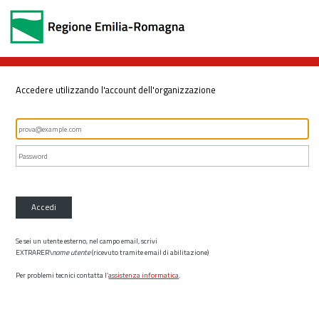
Accedere utilizzando l'account dell'organizzazione
Accedi
Se sei un utente esterno, nel campo email, scrivi
EXTRARER\
nome utente
(ricevuto tramite email di abilitazione)
Per problemi tecnici contatta l’
assistenza informatica
.