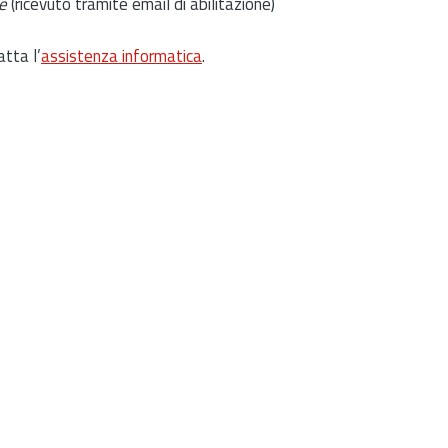
e
(ricevuto tramite email di abilitazione)
atta l’
assistenza informatica
.