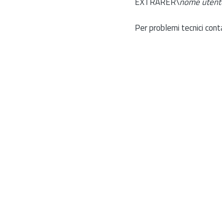
EXTRARER\
nome utent
Per problemi tecnici cont